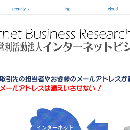
security
isp
cloud