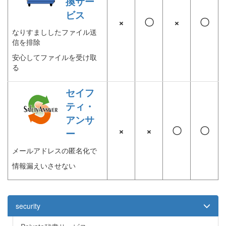
換サー
ビス
×
〇
×
〇
なりすまししたファイル送
信を排除
安心してファイルを受け取
る
セイフ
ティ・
アンサ
×
×
〇
〇
ー
メールアドレスの匿名化で
情報漏えいさせない
security