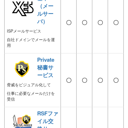
（メー
ルサー
バ）
〇
〇
〇
〇
ISPメールサービス
自社ドメインでメールを運
用
Private
秘書サ
ービス
〇
〇
〇
〇
脅威をビジュアル化して
仕事に必要なメールだけを
受信
RSFファ
イル交