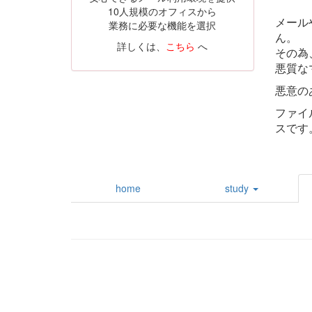
10人規模のオフィスから
メール
業務に必要な機能を選択
ん。
詳しくは、
こちら
へ
その為
悪質な
悪意の
ファイ
スです
home
study