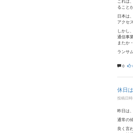
これは
ること
日本は
アクセ
しかし、
通信事
またか
ランサ
0
休日
投稿日時 :
昨日は
通常の傾
良く言