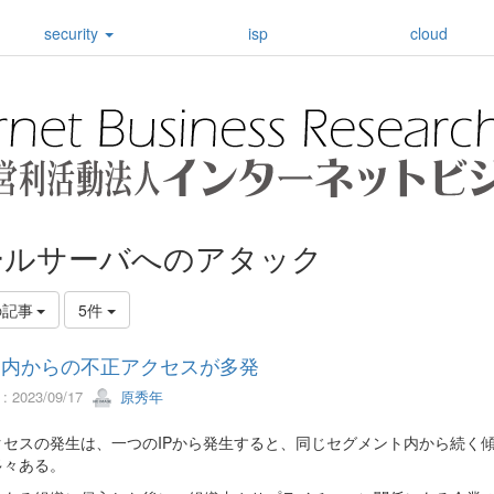
security
isp
cloud
ールサーバへのアタック
の記事
5件
国内からの不正アクセスが多発
 2023/09/17
原秀年
クセスの発生は、一つのIPから発生すると、同じセグメント内から続く
多々ある。