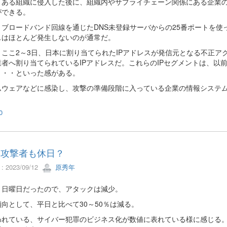
、ある組織に侵入した後に、組織内やサプライチェーン関係にある企業
ができる。
、ブロードバンド回線を通じたDNS未登録サーバからの25番ポートを
スはほとんど発生しないのが通常だ。
ここ2～3日、日本に割り当てられたIPアドレスが発信元となる不正ア
業者へ割り当てられているIPアドレスだ。これらのIPセグメントは、以
・・・といった感がある。
ムウェアなどに感染し、攻撃の準備段階に入っている企業の情報システ
0
は攻撃者も休日？
 2023/09/12
原秀年
、日曜日だったので、アタックは減少。
向として、平日と比べて30～50％は減る。
われている、サイバー犯罪のビジネス化が数値に表れている様に感じる