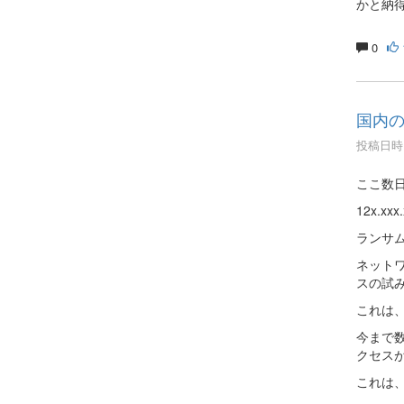
かと納
0
国内
投稿日時 :
ここ数日
12x.x
ランサ
ネット
スの試
これは
今まで
クセス
これは