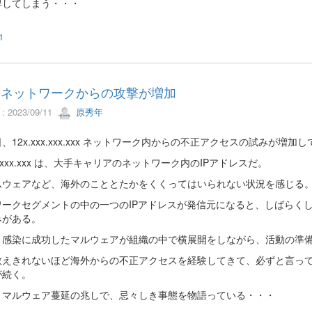
得してしまう・・・
1
のネットワークからの攻撃が増加
 2023/09/11
原秀年
、12x.xxx.xxx.xxx ネットワーク内からの不正アクセスの試みが増加
xx.xxx.xxx は、大手キャリアのネットワーク内のIPアドレスだ。
ムウェアなど、海外のこととたかをくくってはいられない状況を感じる
ワークセグメントの中の一つのIPアドレスが発信元になると、しばらくし
みがある。
、感染に成功したマルウェアが組織の中で横展開をしながら、活動の準
数えきれないほど海外からの不正アクセスを経験してきて、必ずと言って
が続く。
、マルウェア蔓延の兆しで、忌々しき事態を物語っている・・・