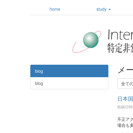
home
study
メ
blog
blog
全て
日本
投稿日時 :
不正ア
場合も