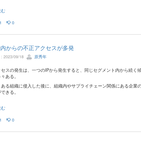
読む
1
0
国内からの不正アクセスが多発
 2023/09/18
原秀年
クセスの発生は、一つのIPから発生すると、同じセグメント内から続く
多々ある。
、ある組織に侵入した後に、組織内やサプライチェーン関係にある企業
ができる。
読む
1
0