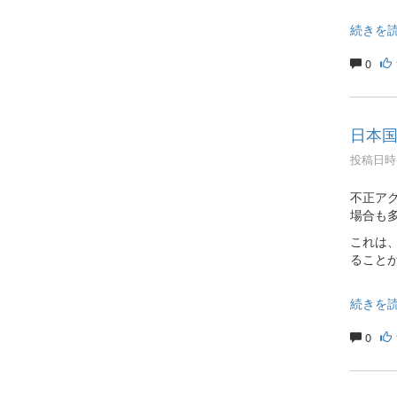
続きを
0
日本
投稿日時 :
不正ア
場合も
これは
ること
続きを
0