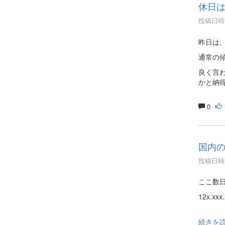
休日
投稿日時 :
昨日は
通常の傾
良く言
かと納
0
国内
投稿日時 :
ここ数日
12x.x
続きを