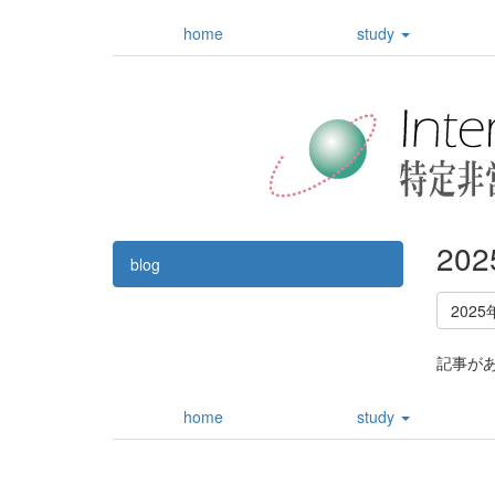
home
study
20
blog
2025
記事が
home
study