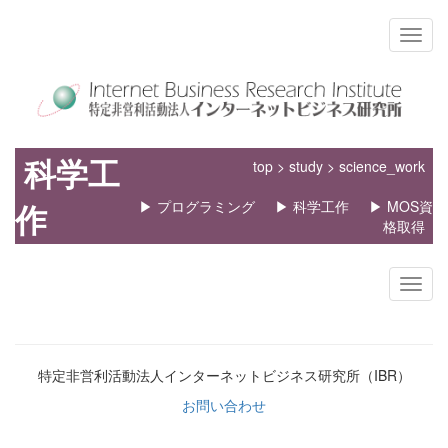
科学工
top
>
study
> science_work
作
▶ プログラミング
▶ 科学工作
▶ MOS資
格取得
特定非営利活動法人インターネットビジネス研究所（IBR）
お問い合わせ