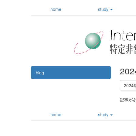
home
study
20
blog
2024
記事が
home
study