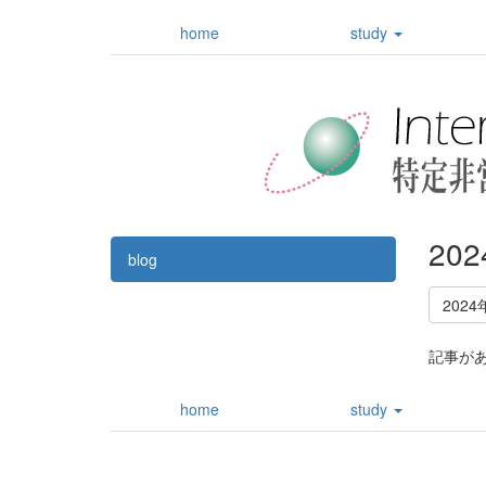
home
study
20
blog
2024
記事が
home
study